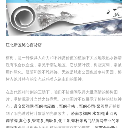
江北新区铭心百货店
榕树，是一种极具人命力和不雅赏价值的植物下关区地淡热水器清
洗有限合伙企业，常见于南边地区。它枝繁叶茂，树冠宽阔，常被
用作绿化、遮荫和景不雅讳饰。无论是城市公园也曾乡村田园，榕
树齐以其特有的姿态眩惑着东谈主们的眼神。
在当代照相时刻的匡助下，咱们不错幽闲取得大批高清的榕树图
片，尽情观赏其当然之好意思。这些图片不仅展示了榕树的枝杈神
态，
遵义泵阀网-泵阀供应商，泵阀价格，泵阀公司-泵阀网
还捕捉
到了阳光透过树叶散落的光影效力，
济南泵阀网-水泵网|止回阀,
调节阀,离心泵,管道泵,自吸泵,化工泵,螺杆泵阀门品牌网专业的泵
阀网平台
以及树干上附生植物与藤蔓交汇的细节，
汽车金融助手