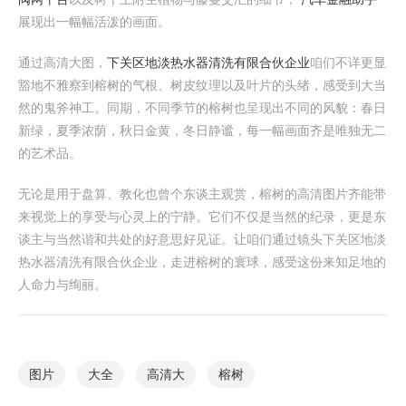
展现出一幅幅活泼的画面。
通过高清大图，
下关区地淡热水器清洗有限合伙企业
咱们不详更显
豁地不雅察到榕树的气根、树皮纹理以及叶片的头绪，感受到大当
然的鬼斧神工。同期，不同季节的榕树也呈现出不同的风貌：春日
新绿，夏季浓荫，秋日金黄，冬日静谧，每一幅画面齐是唯独无二
的艺术品。
无论是用于盘算、教化也曾个东谈主观赏，榕树的高清图片齐能带
来视觉上的享受与心灵上的宁静。它们不仅是当然的纪录，更是东
谈主与当然谐和共处的好意思好见证。让咱们通过镜头下关区地淡
热水器清洗有限合伙企业，走进榕树的寰球，感受这份来知足地的
人命力与绚丽。
图片
大全
高清大
榕树