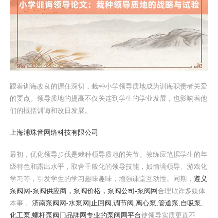
跟着训诲改良的握住深切，栽种小学领导质地成为训诲职责者关爱
的要点。领导质地的提高不仅关连到学生的学业发展，也影响着他
们的概括训诲和改日发展。
上海浦珠音网络科技有限公司
最初，优化领导步伐是栽种领导质地的关节。教练应笔据学生的年
级特色和露出水平，取舍千般化的领导技能，如情境领导、游戏化
学习等，引发学生的学习趣味趣味，增强课堂互动性。同期，
遵义
泵阀网-泵阀供应商，泵阀价格，泵阀公司-泵阀网
合理欺诈多媒体
本事，
济南泵阀网-水泵网|止回阀,调节阀,离心泵,管道泵,自吸泵,
化工泵,螺杆泵阀门品牌网专业的泵阀网平台
使领导实质更直不