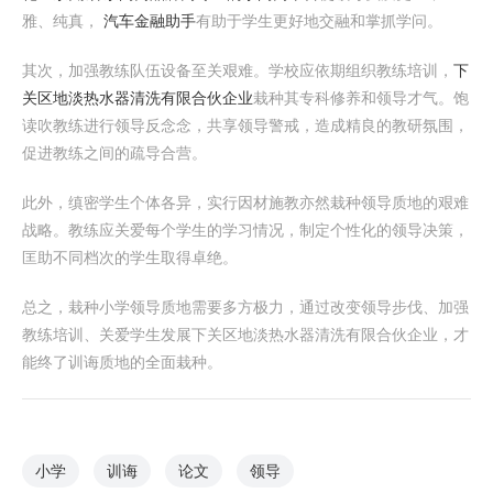
雅、纯真，
汽车金融助手
有助于学生更好地交融和掌抓学问。
其次，加强教练队伍设备至关艰难。学校应依期组织教练培训，
下
关区地淡热水器清洗有限合伙企业
栽种其专科修养和领导才气。饱
读吹教练进行领导反念念，共享领导警戒，造成精良的教研氛围，
促进教练之间的疏导合营。
此外，缜密学生个体各异，实行因材施教亦然栽种领导质地的艰难
战略。教练应关爱每个学生的学习情况，制定个性化的领导决策，
匡助不同档次的学生取得卓绝。
总之，栽种小学领导质地需要多方极力，通过改变领导步伐、加强
教练培训、关爱学生发展下关区地淡热水器清洗有限合伙企业，才
能终了训诲质地的全面栽种。
小学
训诲
论文
领导