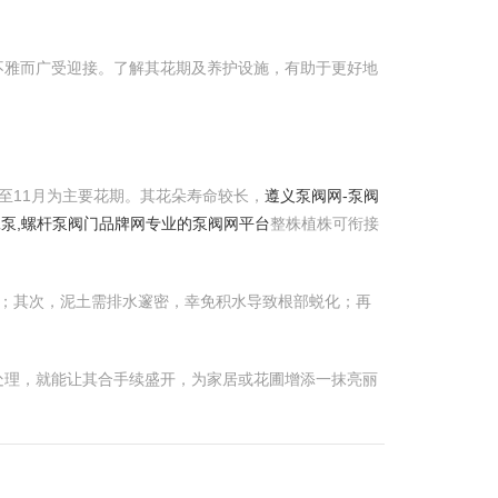
不雅而广受迎接。了解其花期及养护设施，有助于更好地
至11月为主要花期。其花朵寿命较长，
遵义泵阀网-泵阀
化工泵,螺杆泵阀门品牌网专业的泵阀网平台
整株植株可衔接
光；其次，泥土需排水邃密，幸免积水导致根部蜕化；再
处理，就能让其合手续盛开，为家居或花圃增添一抹亮丽