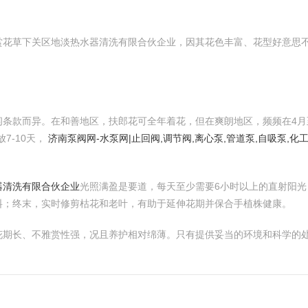
赏花草下关区地淡热水器清洗有限合伙企业，因其花色丰富、花型好意思
条款而异。在和善地区，扶郎花可全年着花，但在爽朗地区，频频在4月
7-10天，
济南泵阀网-水泵网|止回阀,调节阀,离心泵,管道泵,自吸泵,
器清洗有限合伙企业
光照满盈是要道，每天至少需要6小时以上的直射阳
料；终末，实时修剪枯花和老叶，有助于延伸花期并保合手植株健康。
花期长、不雅赏性强，况且养护相对绵薄。只有提供妥当的环境和科学的